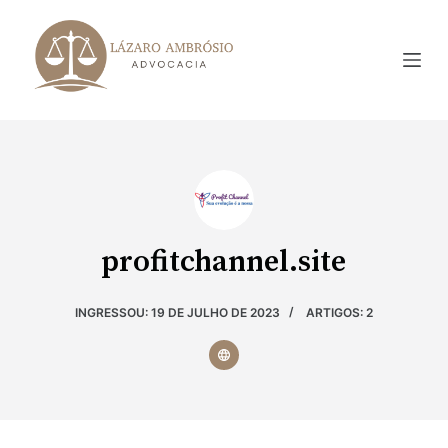
P
u
l
a
r
p
a
r
a
profitchannel.site
o
c
o
INGRESSOU: 19 DE JULHO DE 2023
ARTIGOS: 2
n
t
e
ú
d